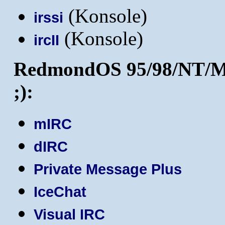
(Konsole)
irssi
(Konsole)
ircII
RedmondOS 95/98/NT/M
;):
mIRC
dIRC
Private Message Plus
IceChat
Visual IRC