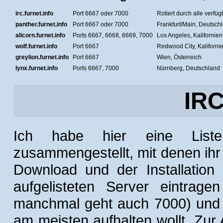
irc.furnet.info
Port 6667 oder 7000
Rotiert durch alle verfü
panther.furnet.info
Port 6667 oder 7000
Frankfurt/Main, Deutsch
alicorn.furnet.info
Ports 6667, 6668, 6669, 7000
Los Angeles, Kalifornie
wolf.furnet.info
Port 6667
Redwood City, Kaliforni
greylion.furnet.info
Port 6667
Wien, Österreich
lynx.furnet.info
Ports 6667, 7000
Nürnberg, Deutschland
IRC
Ich habe hier eine Liste
zusammengestellt, mit denen ih
Download und der Installation
aufgelisteten Server eintrag
manchmal geht auch 7000) und 
am meisten aufhalten wollt. Zu